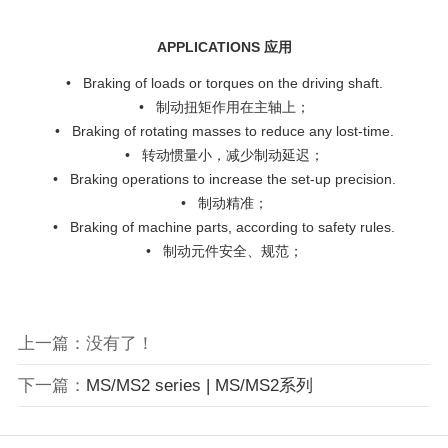
APPLICATIONS 应用
• Braking of loads or torques on the driving shaft.
• 制动扭矩作用在主轴上；
• Braking of rotating masses to reduce any lost-time.
• 转动惯量小，减少制动延迟；
• Braking operations to increase the set-up precision.
• 制动精准；
• Braking of machine parts, according to safety rules.
• 制动元件安全、规范；
上一篇：没有了！
下一篇：
MS/MS2 series | MS/MS2系列