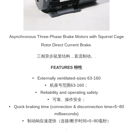
Asynchronous Three-Phase Brake Motors with Squirrel Cage
Rotor.Direct Current Brake.
三相异步鼠笼结构，直流制动。.
FEATURES 特性
• Externally ventilated-sizes 63-160
• 机座号范围63-160；
• Reliability and operating safety
• 可靠、操作安全；
• Quick braking time (connection & disconnection time=5~80
milliseconds)
• 制动响应速度快（连接/断开时间=5~80毫秒）
.