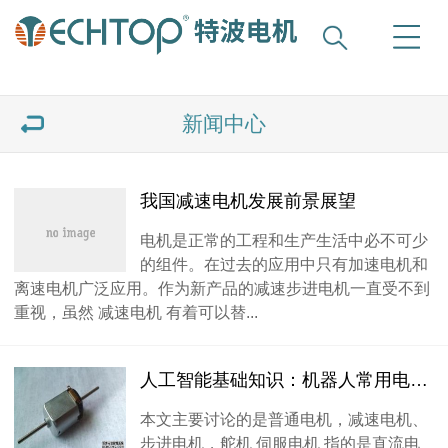
新闻中心
我国减速电机发展前景展望
电机是正常的工程和生产生活中必不可少
的组件。在过去的应用中只有加速电机和
离速电机广泛应用。作为新产品的减速步进电机一直受不到
重视，虽然 减速电机 有着可以替...
人工智能基础知识：机器人常用电机解析及区别
本文主要讨论的是普通电机，减速电机、
步进电机，舵机 伺服电机 指的是直流电