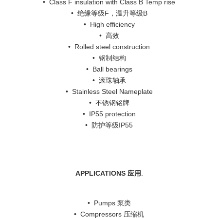
• Class F insulation with Class B Temp rise
• 绝缘等级F，温升等级B
• High efficiency
• 高效
• Rolled steel construction
• 钢制结构
• Ball bearings
• 滚珠轴承
• Stainless Steel Nameplate
• 不锈钢铭牌
• IP55 protection
• 防护等级IP55
APPLICATIONS 应用
.
• Pumps 泵类
• Compressors 压缩机