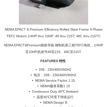
NEMA EPACT & Premium Efficiency Rolled Steel Frame 3-Phase
TEFC Motors 1/4HP thru 10HP; 48 thru 215T; 48C thru 215TC
NEMA EPACT&Premium能效等级,钢制机座三相TEFC电机，1/4HP
至10HP,机座号48至215、48C至215T.
FEATURES 特性
.
• 208 - 230/460V/60HZ
• 电压：208 - 230/460V/60HZ
• NEMA Service Factor 1.15
• NEMA服务系数1.15
• Continuous Duty 40℃ Ambient
• 温度40℃环境下持续运行
• NEMA Design B